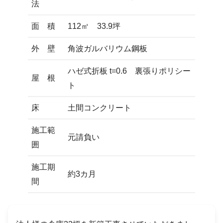
法
面 積
112㎡ 33.9坪
外 壁
角波ガルバリウム鋼板
ハゼ式折板 t=0.6 裏張りポリシー
屋 根
ト
床
土間コンクリート
施工範
元請負い
囲
施工期
約3カ月
間