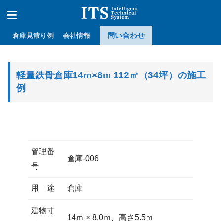
問い合わせ
倉庫見積り例
会社情報
軽量鉄骨倉庫14m×8m 112㎡（34坪）の施工
例
管理番
倉庫-006
号
用 途
倉庫
建物寸
14ｍ × 8.0ｍ、高さ5.5ｍ