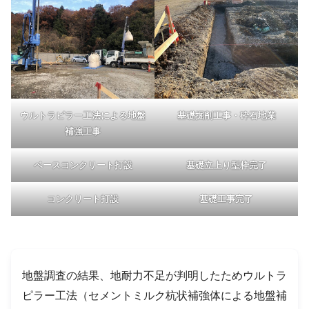
ウルトラピラー工法による地盤
基礎掘削工事・砕石地業
補強工事
ベースコンクリート打設
基礎立上り型枠完了
コンクリート打設
基礎工事完了
地盤調査の結果、地耐力不足が判明したためウルトラ
ピラー工法（セメントミルク杭状補強体による地盤補