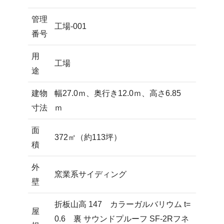
管理
工場-001
番号
用
工場
途
建物
幅27.0ｍ、奥行き12.0ｍ、高さ6.85
寸法
ｍ
面
372㎡（約113坪）
積
外
窯業系サイディング
壁
折板山高 147 カラーガルバリウム t=
屋
0.6 裏 サウンドプルーフ SF-2Rフネ