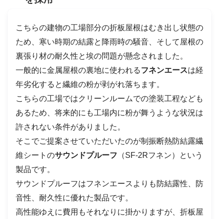
こちらの建物の工場部分の折板屋根はむき出し状態の
ため、寒い時期の結露と降雨時の騒音、そして屋根の
裏張り材の耐久性と埃の問題が懸念されました。
一般的に金属屋根の裏地に使われる
フネンエース
は経
年劣化すると繊維の粉が剥がれ落ちます。
こちらの工場ではクリーンルームでの塗装工程なども
あるため、将来的にも工場内に粉が舞うような状況は
許されない条件がありました。
そこでご提案させていただいたのが制振断熱防結露繊
維シートの
サウンドプルーフ
（SF-2Rフネン）という
製品です。
サウンドプルーフはフネンエースよりも防結露性、防
音性、耐久性に優れた製品です。
高性能ゆえに費用もそれなりに掛かりますが、折板屋