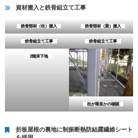
資材搬入と鉄骨組立て工事
鉄骨部材（柱）搬入
鉄骨部材（梁）搬入
鉄骨組立て工事
鉄骨組立て工事
2階床下地
柱が垂直かの確認
折板屋根の裏地に制振断熱防結露繊維シート
を採用